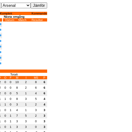
Komplett
Kommande
Nästa omgång
Datum
Match
Resultat
Totalt
V
O
F
M
I
MS
P
2
0
0
10
2
8
6
2
0
0
8
2
6
6
2
0
0
5
1
4
6
1
1
0
8
3
5
4
1
1
0
3
1
2
4
1
0
1
4
1
3
3
1
0
1
7
5
2
3
1
0
1
3
3
0
3
1
0
1
3
3
0
3