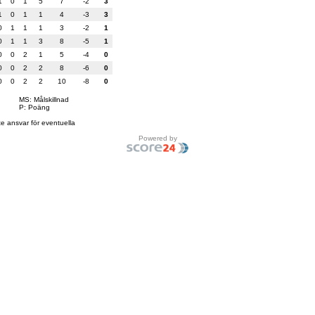
1
0
1
5
7
-2
3
1
0
1
1
4
-3
3
0
1
1
1
3
-2
1
0
1
1
3
8
-5
1
0
0
2
1
5
-4
0
0
0
2
2
8
-6
0
0
0
2
2
10
-8
0
MS: Målskillnad
P: Poäng
te ansvar för eventuella
Powered by