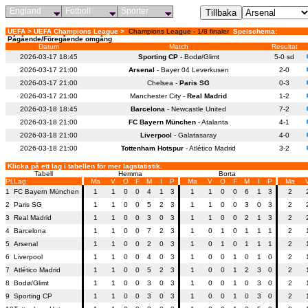
England
Fotboll
Sporter
UEFA > UEFA Champions League >
Champions League - 1/8 finaler
Spelschema:
Pågående/Föregående omgång
Datum
Match
Resultat
2026-03-17 18:45
Sporting CP
- Bodø/Glimt
5-0 sd
2026-03-17 21:00
Arsenal
- Bayer 04 Leverkusen
2-0
2026-03-17 21:00
Chelsea -
Paris SG
0-3
2026-03-17 21:00
Manchester City -
Real Madrid
1-2
2026-03-18 18:45
Barcelona
- Newcastle United
7-2
2026-03-18 21:00
FC Bayern München
- Atalanta
4-1
2026-03-18 21:00
Liverpool
- Galatasaray
4-0
2026-03-18 21:00
Tottenham Hotspur
- Atlético Madrid
3-2
Klicka på ett lag i tabellen för mer lagstatistik.
Tabell
Hemma
Borta
Pl.
Lag
Ma
V
O
F
M
I
P
Ma
V
O
F
M
I
P
Ma
1
FC Bayern München
1
1
0
0
4
1
3
1
1
0
0
6
1
3
2
2
Paris SG
1
1
0
0
5
2
3
1
1
0
0
3
0
3
2
3
Real Madrid
1
1
0
0
3
0
3
1
1
0
0
2
1
3
2
4
Barcelona
1
1
0
0
7
2
3
1
0
1
0
1
1
1
2
5
Arsenal
1
1
0
0
2
0
3
1
0
1
0
1
1
1
2
6
Liverpool
1
1
0
0
4
0
3
1
0
0
1
0
1
0
2
7
Atlético Madrid
1
1
0
0
5
2
3
1
0
0
1
2
3
0
2
8
Bodø/Glimt
1
1
0
0
3
0
3
1
0
0
1
0
3
0
2
9
Sporting CP
1
1
0
0
3
0
3
1
0
0
1
0
3
0
2