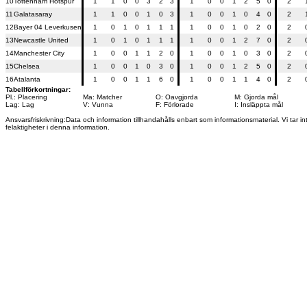
10
Tottenham Hotspur
1
1
0
0
3
2
3
1
0
0
1
2
5
0
2
11
Galatasaray
1
1
0
0
1
0
3
1
0
0
1
0
4
0
2
12
Bayer 04 Leverkusen
1
0
1
0
1
1
1
1
0
0
1
0
2
0
2
13
Newcastle United
1
0
1
0
1
1
1
1
0
0
1
2
7
0
2
14
Manchester City
1
0
0
1
1
2
0
1
0
0
1
0
3
0
2
15
Chelsea
1
0
0
1
0
3
0
1
0
0
1
2
5
0
2
16
Atalanta
1
0
0
1
1
6
0
1
0
0
1
1
4
0
2
Tabellförkortningar:
Pl.: Placering
Ma: Matcher
O: Oavgjorda
M: Gjorda mål
Lag: Lag
V: Vunna
F: Förlorade
I: Insläppta mål
Ansvarsfriskrivning:Data och information tillhandahålls enbart som informationsmaterial. Vi tar in
felaktigheter i denna information.