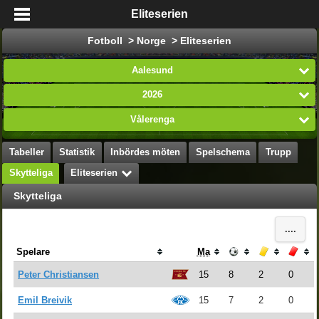
Eliteserien
Fotboll > Norge > Eliteserien
Aalesund
2026
Vålerenga
Tabeller
Statistik
Inbördes möten
Spelschema
Trupp
Skytteliga
Eliteserien
Skytteliga
....
Spelare
Ma
Mål
Gula kort
Röda
Peter Christiansen
15
8
2
0
Emil Breivik
15
7
2
0