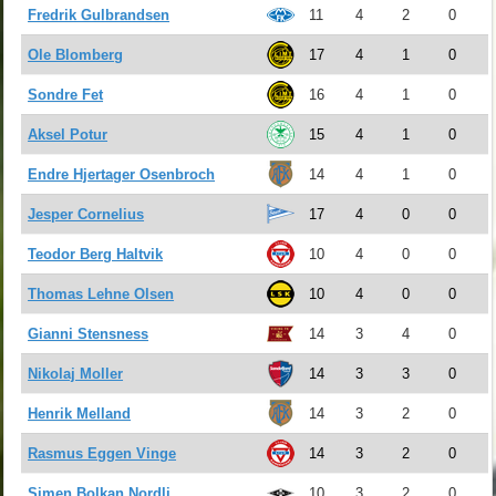
Fredrik Gulbrandsen
11
4
2
0
Ole Blomberg
17
4
1
0
Sondre Fet
16
4
1
0
Aksel Potur
15
4
1
0
Endre Hjertager Osenbroch
14
4
1
0
Jesper Cornelius
17
4
0
0
Teodor Berg Haltvik
10
4
0
0
Thomas Lehne Olsen
10
4
0
0
Gianni Stensness
14
3
4
0
Nikolaj Moller
14
3
3
0
Henrik Melland
14
3
2
0
Rasmus Eggen Vinge
14
3
2
0
Simen Bolkan Nordli
10
3
2
0