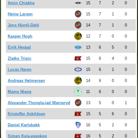
Amin Chiakha
15
7
2
0
Heine Larsen
15
7
1
0
Jens Hjertö-Dahl
14
7
1
0
Kasper Hogh
12
7
0
0
Eirik Hestad
13
6
5
0
Zlatko Tripic
15
6
4
0
Lucas Haren
15
6
1
0
Andreas Helmersen
14
6
0
0
Mame Niang
11
6
0
0
Alexander Thongla-iad Warneryd
13
5
0
1
Kristoffer Askildsen
15
5
6
0
Daniel Karlsbakk
16
5
2
0
Simen Kvia-egeskog
16
5
2
0