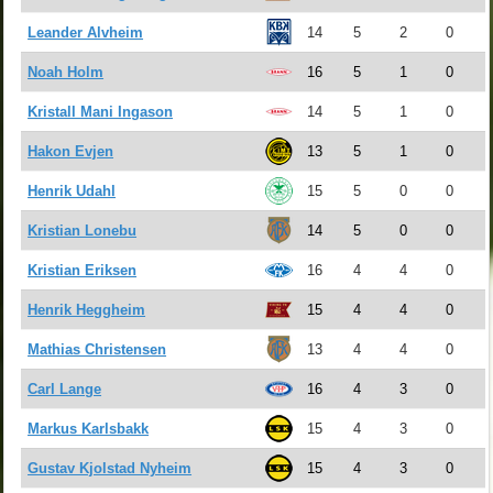
Leander Alvheim
14
5
2
0
Noah Holm
16
5
1
0
Kristall Mani Ingason
14
5
1
0
Hakon Evjen
13
5
1
0
Henrik Udahl
15
5
0
0
Kristian Lonebu
14
5
0
0
Kristian Eriksen
16
4
4
0
Henrik Heggheim
15
4
4
0
Mathias Christensen
13
4
4
0
Carl Lange
16
4
3
0
Markus Karlsbakk
15
4
3
0
Gustav Kjolstad Nyheim
15
4
3
0