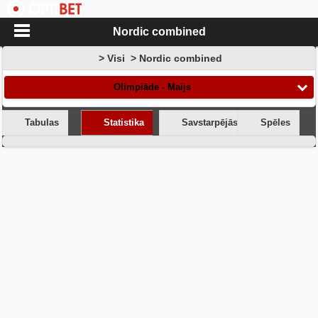
Nordic combined
> Visi > Nordic combined
Olimpiāde - Maijs
Tabulas
Statistika
Savstarpējās spēles
Spēles