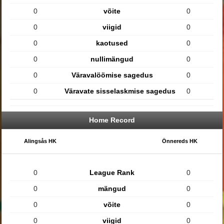
0
võite
0
0
viigid
0
0
kaotused
0
0
nullimängud
0
0
Väravalöömise sagedus
0
0
Väravate sisselaskmise sagedus
0
Home Record
Alingsås HK
Önnereds HK
0
League Rank
0
0
mängud
0
0
võite
0
0
viigid
0