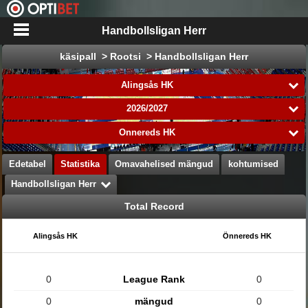
Handbollsligan Herr
käsipall > Rootsi > Handbollsligan Herr
Alingsås HK
2026/2027
Önnereds HK
Edetabel
Statistika
Omavahelised mängud
kohtumised
Handbollsligan Herr
Total Record
Alingsås HK
Önnereds HK
0
League Rank
0
0
mängud
0