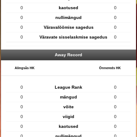
0
kaotused
0
0
nullimängud
0
0
Väravalöömise sagedus
0
0
Väravate sisselaskmise sagedus
0
Away Record
Alingsås HK
Önnereds HK
0
League Rank
0
0
mängud
0
0
võite
0
0
viigid
0
0
kaotused
0
0
nullimängud
0