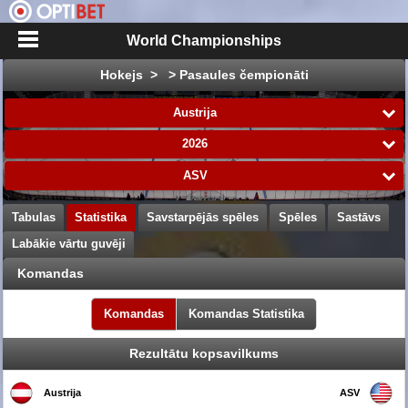
World Championships
Hokejs > > Pasaules čempionāti
Austrija
2026
ASV
Tabulas
Statistika
Savstarpējās spēles
Spēles
Sastāvs
Labākie vārtu guvēji
Komandas
Komandas
Komandas Statistika
Rezultātu kopsavilkums
Austrija
ASV