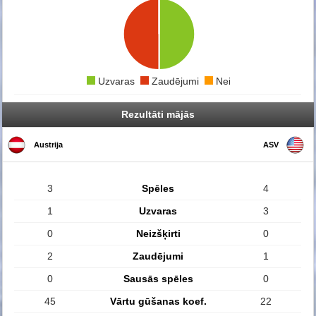
Uzvaras
Zaudējumi
Neizšķirti
Rezultāti mājās
Austrija
ASV
3
Spēles
4
1
Uzvaras
3
0
Neizšķirti
0
2
Zaudējumi
1
0
Sausās spēles
0
45
Vārtu gūšanas koef.
22