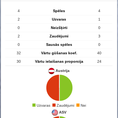
4
Spēles
4
2
Uzvaras
1
0
Neizšķirti
0
2
Zaudējumi
3
0
Sausās spēles
0
32
Vārtu gūšanas koef.
40
30
Vārtu ielaišanas proporcija
24
Austrija
Uzvaras
Zaudējumi
Neizšķirti
ASV