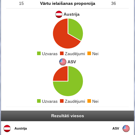
15
Vārtu ielaišanas proporcija
36
Austrija
Uzvaras
Zaudējumi
Neizšķirti
ASV
Uzvaras
Zaudējumi
Neizšķirti
Rezultāti viesos
Austrija
ASV