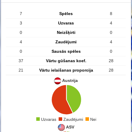
7
Spēles
8
3
Uzvaras
4
0
Neizšķirti
0
4
Zaudējumi
4
0
Sausās spēles
0
37
Vārtu gūšanas koef.
28
21
Vārtu ielaišanas proporcija
28
Austrija
Uzvaras
Zaudējumi
Neizšķirti
ASV