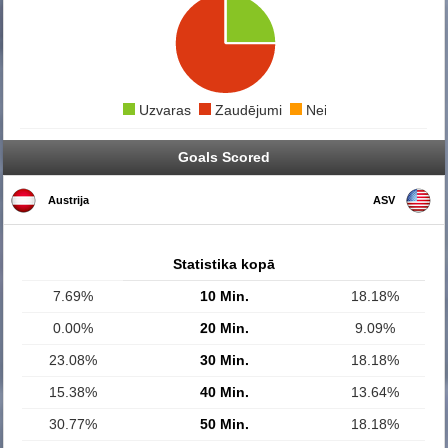
Uzvaras
Zaudējumi
Neizšķirti
Goals Scored
Austrija
ASV
Statistika kopā
7.69%
10 Min.
18.18%
0.00%
20 Min.
9.09%
23.08%
30 Min.
18.18%
15.38%
40 Min.
13.64%
30.77%
50 Min.
18.18%