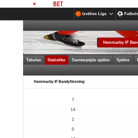
Izvēlies Līga
Futbol
Hammarby IF Ban
Tabulas
Statistika
Savstarpējās spēles
Spēles
Hammarby IF Bandyförening
7
14
1
0