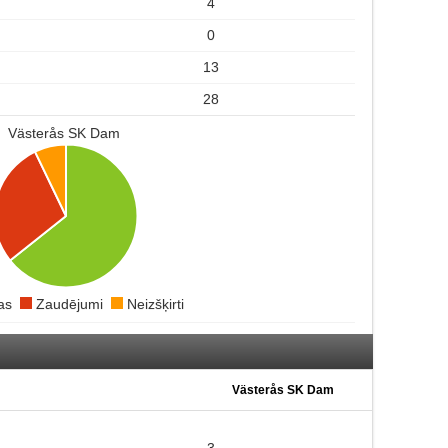
4
0
13
28
Västerås SK Dam
ras
Zaudējumi
Neizšķirti
Västerås SK Dam
3