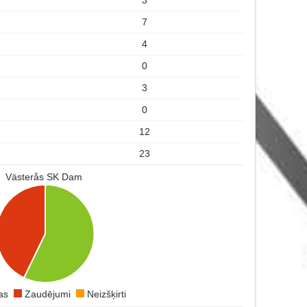
7
4
0
3
0
12
23
Västerås SK Dam
ras
Zaudējumi
Neizšķirti