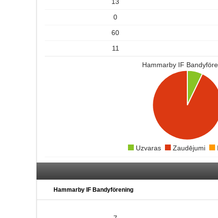
13
0
60
11
Hammarby IF Bandyföre
Uzvaras
Zaudējumi
Hammarby IF Bandyförening
7