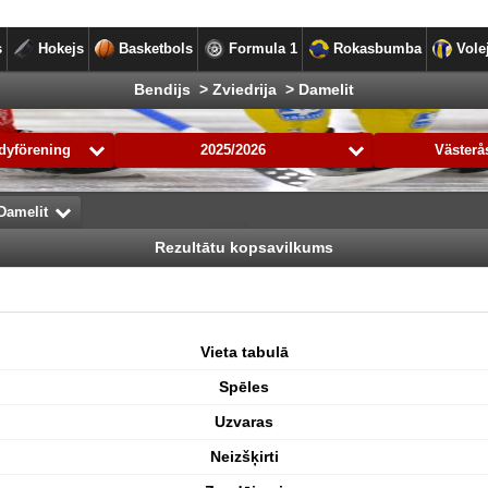
s
Hokejs
Basketbols
Formula 1
Rokasbumba
Vole
Bendijs > Zviedrija > Damelit
dyförening
2025/2026
Väster
Damelit
Rezultātu kopsavilkums
Vieta tabulā
Spēles
Uzvaras
Neizšķirti