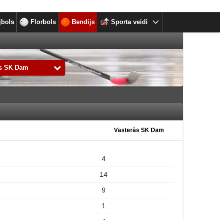
jbols
Florbols
Bendijs
Sporta veidi
ås SK Dam
Västerås SK Dam
4
14
9
1