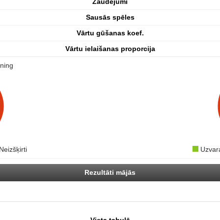
Zaudējumi
Sausās spēles
Vārtu gūšanas koef.
Vārtu ielaišanas proporcija
ning
Neizšķirti
Uzva
Rezultāti mājās
Vieta tabulā