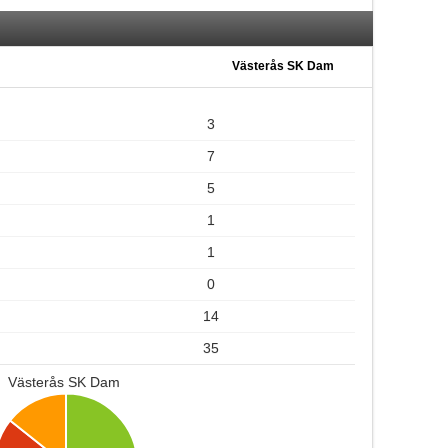
Västerås SK Dam
3
7
5
1
1
0
14
35
Västerås SK Dam