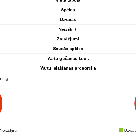
Spēles
Uzvaras
Neizšķirti
Zaudējumi
Sausās spēles
Vārtu gūšanas koef.
Vārtu ielaišanas proporcija
ning
Neizšķirti
Uzva