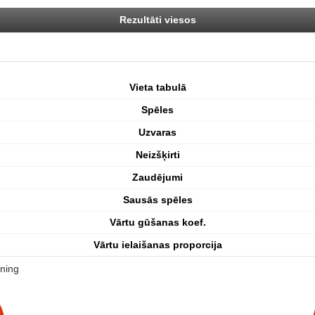
Rezultāti viesos
Vieta tabulā
Spēles
Uzvaras
Neizšķirti
Zaudējumi
Sausās spēles
Vārtu gūšanas koef.
Vārtu ielaišanas proporcija
ning