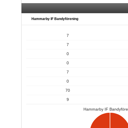
Hammarby IF Bandyförening
7
7
0
0
7
0
70
9
Hammarby IF Bandyföre