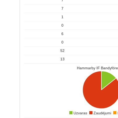
7
1
0
6
0
52
13
Hammarby IF Bandyföre
Uzvaras
Zaudējumi