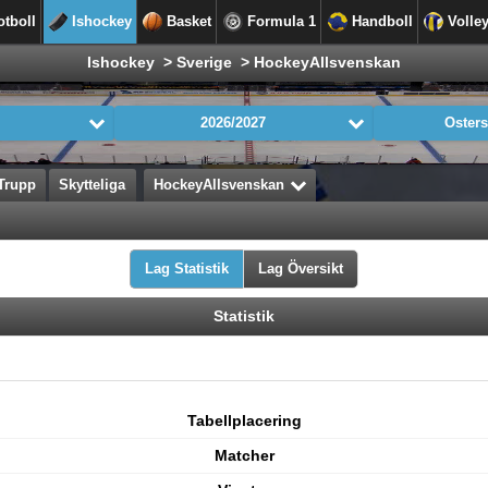
otboll
Ishockey
Basket
Formula 1
Handboll
Volle
Ishockey > Sverige > HockeyAllsvenskan
2026/2027
Öster
Trupp
Skytteliga
HockeyAllsvenskan
Lag Statistik
Lag Översikt
Statistik
Tabellplacering
Matcher