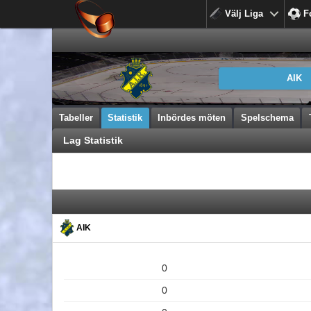
Välj Liga
F
AIK
Tabeller
Statistik
Inbördes möten
Spelschema
Lag Statistik
AIK
0
0