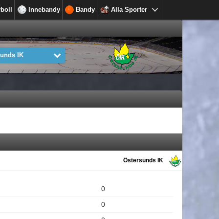
yboll
Innebandy
Bandy
Alla Sporter
sunds IK
Östersunds IK
0
0