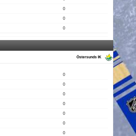
0
0
0
Östersunds IK
0
0
0
0
0
0
0