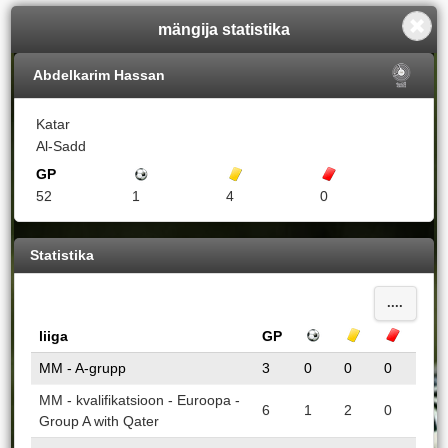
mängija statistika
Abdelkarim Hassan
Katar
Al-Sadd
GP
Väravad
Kollased kaardid
punased kaardi
52
1
4
0
Statistika
....
liiga
GP
Väravad
Kollased kaa
punase
MM - A-grupp
3
0
0
0
MM - kvalifikatsioon - Euroopa -
6
1
2
0
Group A with Qater