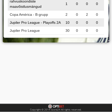
rahvuskoondiste
1
0
0
0
maavõistlusmängud
Copa América - B-grupp
2
0
2
0
Jupiler Pro League - Playoffs 2A
10
0
0
0
Jupiler Pro League
30
0
0
0
Copyright © 2014 Score24 All rights reserved.