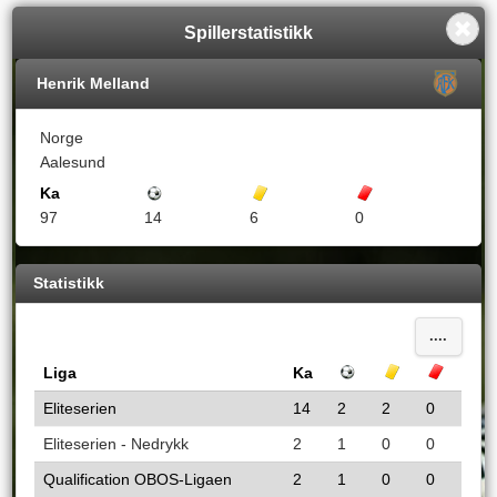
Spillerstatistikk
Henrik Melland
Norge
Aalesund
Ka
Mål
Gule kort
Røde kort
97
14
6
0
Statistikk
....
Liga
Ka
Mål
Gule kort
Røde k
Eliteserien
14
2
2
0
Eliteserien - Nedrykk
2
1
0
0
Qualification OBOS-Ligaen
2
1
0
0