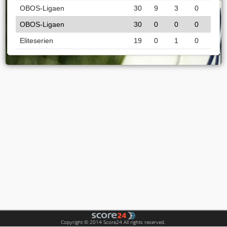
OBOS-Ligaen
30
9
3
0
OBOS-Ligaen
30
0
0
0
Eliteserien
19
0
1
0
Copyright © 2014 Score24 All rights reserved.