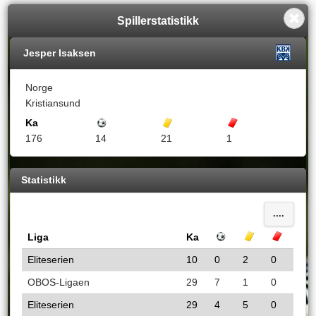
Spillerstatistikk
Jesper Isaksen
Norge
Kristiansund
Ka
Mål
Gule kort
Røde kort
176
14
21
1
Statistikk
....
Liga
Ka
Mål
Gule kort
Røde k
Eliteserien
10
0
2
0
OBOS-Ligaen
29
7
1
0
Eliteserien
29
4
5
0