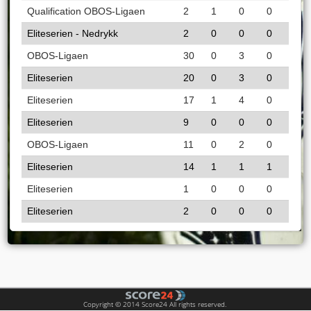
Qualification OBOS-Ligaen
2
1
0
0
Eliteserien - Nedrykk
2
0
0
0
OBOS-Ligaen
30
0
3
0
Eliteserien
20
0
3
0
Eliteserien
17
1
4
0
Eliteserien
9
0
0
0
OBOS-Ligaen
11
0
2
0
Eliteserien
14
1
1
1
Eliteserien
1
0
0
0
Eliteserien
2
0
0
0
Copyright © 2014 Score24 All rights reserved.