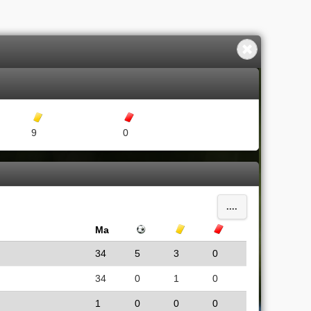
Gula kort
Röda kort
9
0
....
Ma
Mål
Gula kort
Röda kort
34
5
3
0
34
0
1
0
1
0
0
0