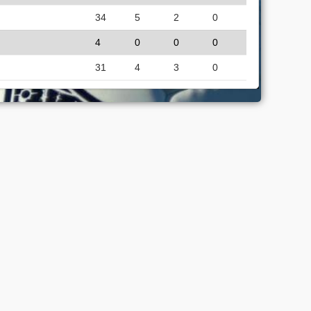
34
5
2
0
4
0
0
0
31
4
3
0