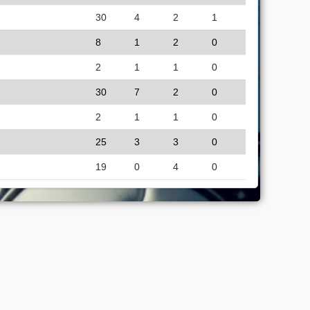
30
4
2
1
8
1
2
0
2
1
1
0
30
7
2
0
2
1
1
0
25
3
3
0
19
0
4
0