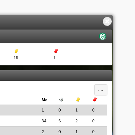
Gula kort
Röda kort
19
1
....
Ma
Mål
Gula kort
Röda kort
1
0
1
0
34
6
2
0
2
0
1
0