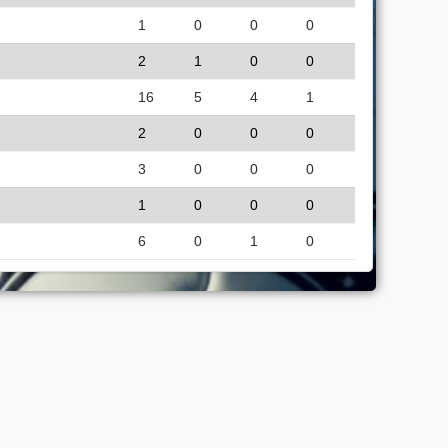
1
0
0
0
2
1
0
0
16
5
4
1
2
0
0
0
3
0
0
0
1
0
0
0
6
0
1
0