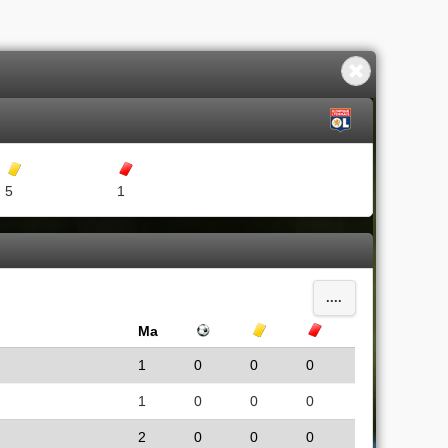
Gula kort
Röda kort
5
1
....
Ma
Mål
Gula kort
Röda kort
1
0
0
0
1
0
0
0
2
0
0
0