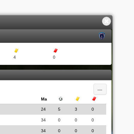
Gula kort
Röda kort
4
0
....
Ma
Mål
Gula kort
Röda kort
24
5
3
0
34
0
0
0
34
0
0
0