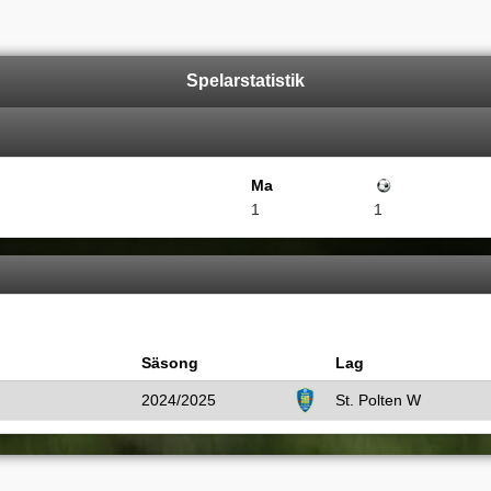
Spelarstatistik
Ma
Mål
1
1
Säsong
Lag
2024/2025
St. Polten W