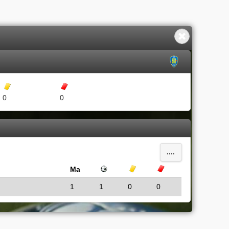
Gula kort
Röda kort
0
0
....
Ma
Mål
Gula kort
Röda kort
1
1
0
0