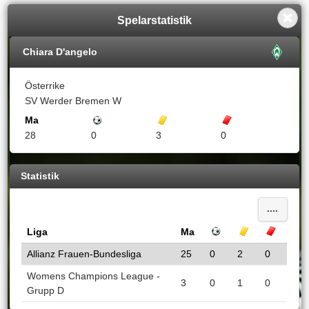
Spelarstatistik
Chiara D'angelo
Österrike
SV Werder Bremen W
Ma
Mål
Gula kort
Röda kort
28
0
3
0
Statistik
....
Liga
Ma
Mål
Gula kort
Röda k
Allianz Frauen-Bundesliga
25
0
2
0
Womens Champions League -
3
0
1
0
Grupp D