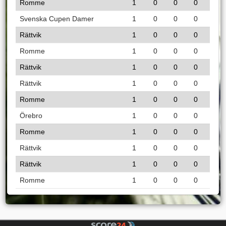
Romme
1
0
0
0
Svenska Cupen Damer
1
0
0
0
Rättvik
1
0
0
0
Romme
1
0
0
0
Rättvik
1
0
0
0
Rättvik
1
0
0
0
Romme
1
0
0
0
Örebro
1
0
0
0
Romme
1
0
0
0
Rättvik
1
0
0
0
Rättvik
1
0
0
0
Romme
1
0
0
0