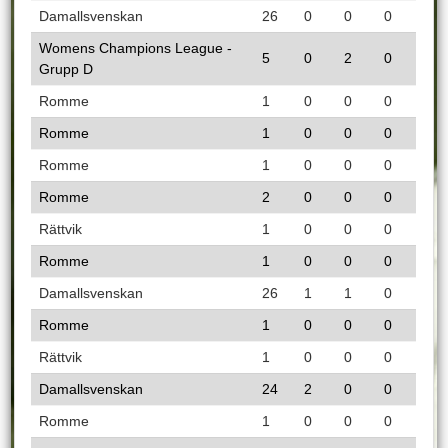
Damallsvenskan
26
0
0
0
Womens Champions League -
5
0
2
0
Grupp D
Romme
1
0
0
0
Romme
1
0
0
0
Romme
1
0
0
0
Romme
2
0
0
0
Rättvik
1
0
0
0
Romme
1
0
0
0
Damallsvenskan
26
1
1
0
Romme
1
0
0
0
Rättvik
1
0
0
0
Damallsvenskan
24
2
0
0
Romme
1
0
0
0