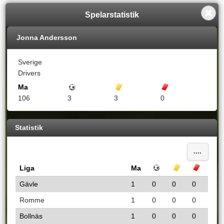
Spelarstatistik
Jonna Andersson
Sverige
Drivers
Ma
Mål
Gula kort
Röda kort
106
3
3
0
Statistik
....
Liga
Ma
Mål
Gula kort
Röda k
Gävle
1
0
0
0
Romme
1
0
0
0
Bollnäs
1
0
0
0