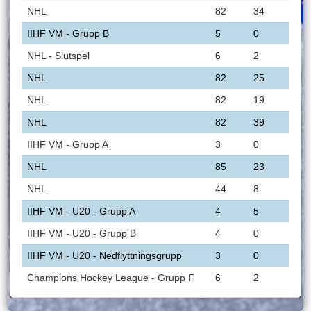
NHL
82
34
IIHF VM - Grupp B
5
0
NHL - Slutspel
6
2
NHL
82
25
NHL
82
19
NHL
82
39
IIHF VM - Grupp A
3
0
NHL
85
23
NHL
44
8
IIHF VM - U20 - Grupp A
4
5
IIHF VM - U20 - Grupp B
4
0
IIHF VM - U20 - Nedflyttningsgrupp
3
0
Champions Hockey League - Grupp F
6
2