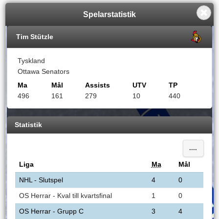
Spelarstatistik
Tim Stützle
Tyskland
Ottawa Senators
Ma
Mål
Assists
UTV
TP
496
161
279
10
440
Statistik
....
Liga
Ma
Mål
NHL - Slutspel
4
0
OS Herrar - Kval till kvartsfinal
1
0
OS Herrar - Grupp C
3
4