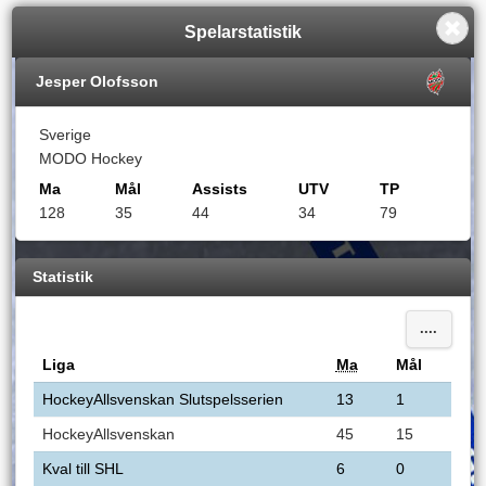
Spelarstatistik
Jesper Olofsson
Sverige
MODO Hockey
Ma
Mål
Assists
UTV
TP
128
35
44
34
79
Statistik
....
Liga
Ma
Mål
HockeyAllsvenskan Slutspelsserien
13
1
HockeyAllsvenskan
45
15
Kval till SHL
6
0