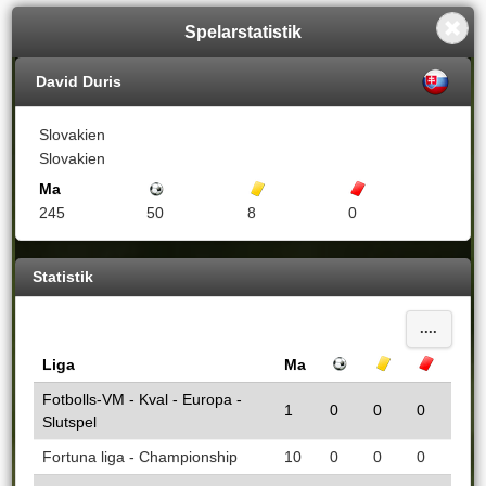
Spelarstatistik
David Duris
Slovakien
Slovakien
Ma
Mål
Gula kort
Röda kort
245
50
8
0
Statistik
....
Liga
Ma
Mål
Gula kort
Röda k
Fotbolls-VM - Kval - Europa -
1
0
0
0
Slutspel
Fortuna liga - Championship
10
0
0
0