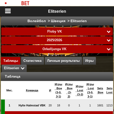
Elitserien
Волейбол > Швеция > Elitserien
Floby VK
2025/2026
Örkelljunga VK
Таблицы
Статистика
Личные результаты
Игры
Elitserien
Таблица
Игры
Игры
Игры
Игры
Вон
Вон
Lost
Sets
Sets
Мес.
Команда
И
Lost
(3-0,
(3-
(3-0,
Вон
Lost
(3-2)
3-1)
2)
3-1)
1
Hylte Halmstad VBK
20
18
0
1
1
1601
1213