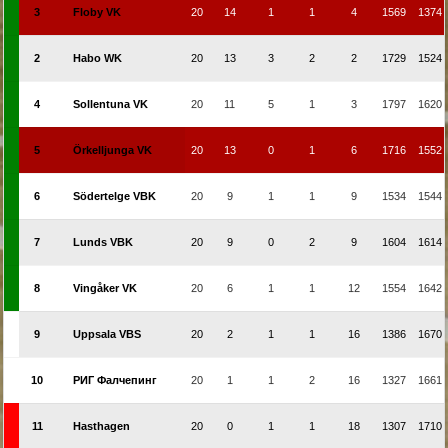
3
Floby VK
20
14
1
1
4
1569
1374
2
Habo WK
20
13
3
2
2
1729
1524
4
Sollentuna VK
20
11
5
1
3
1797
1620
5
Örkelljunga VK
20
13
0
1
6
1716
1552
6
Södertelge VBK
20
9
1
1
9
1534
1544
7
Lunds VBK
20
9
0
2
9
1604
1614
8
Vingåker VK
20
6
1
1
12
1554
1642
9
Uppsala VBS
20
2
1
1
16
1386
1670
10
РИГ Фалчепинг
20
1
1
2
16
1327
1661
11
Hasthagen
20
0
1
1
18
1307
1710