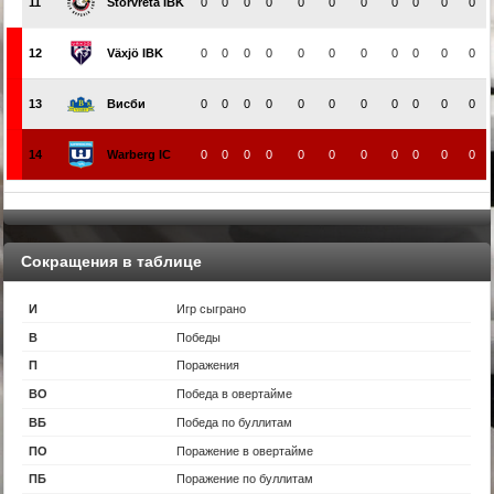
11
Storvreta IBK
0
0
0
0
0
0
0
0
0
0
0
12
Växjö IBK
0
0
0
0
0
0
0
0
0
0
0
13
Висби
0
0
0
0
0
0
0
0
0
0
0
14
Warberg IC
0
0
0
0
0
0
0
0
0
0
0
Сокращения в таблице
И
Игр сыграно
В
Победы
П
Поражения
ВО
Победа в овертайме
ВБ
Победа по буллитам
ПО
Поражение в овертайме
ПБ
Поражение по буллитам