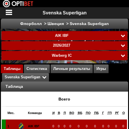
Svenska Superligan
Флорболл > Швеция > Svenska Superligan
AIK IBF
2026/2027
Warberg IC
Таблицы
Статистика
Личные результаты
Игры
Svenska Superligan
Таблица
Всего
Мес.
Команда
И
В
П
ВО
ВБ
ПО
ПБ
Г
ГП
РГ
О
1
AIK IBF
0
0
0
0
0
0
0
0
0
0
0