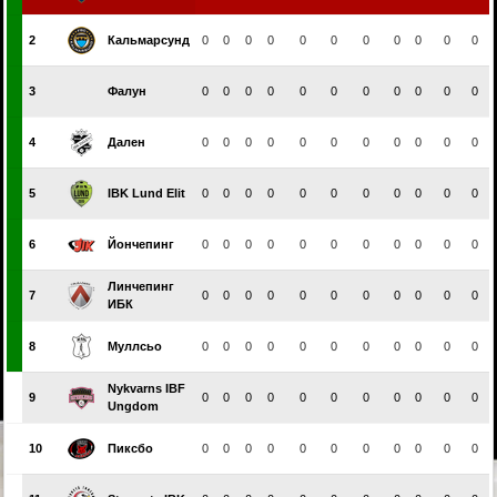
2
Кальмарсунд
0
0
0
0
0
0
0
0
0
0
0
3
Фалун
0
0
0
0
0
0
0
0
0
0
0
4
Дален
0
0
0
0
0
0
0
0
0
0
0
5
IBK Lund Elit
0
0
0
0
0
0
0
0
0
0
0
6
Йончепинг
0
0
0
0
0
0
0
0
0
0
0
Линчепинг
7
0
0
0
0
0
0
0
0
0
0
0
ИБК
8
Муллсьо
0
0
0
0
0
0
0
0
0
0
0
Nykvarns IBF
9
0
0
0
0
0
0
0
0
0
0
0
Ungdom
10
Пиксбо
0
0
0
0
0
0
0
0
0
0
0