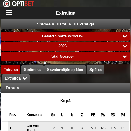
Extraliga
Spīdvejs > Polija > Extraliga
Betard Sparta Wrocław
2026
Stal Gorzów
Tabulas
Statistika
Savstarpējās spēles
Spēles
Extraliga
Tabula
Kopā
Poz.
Komanda
Sp
U
N
Z
PF
PA
PD
Pti
Get Well
1
12
9
0
3
597
482
115
18
Toruń