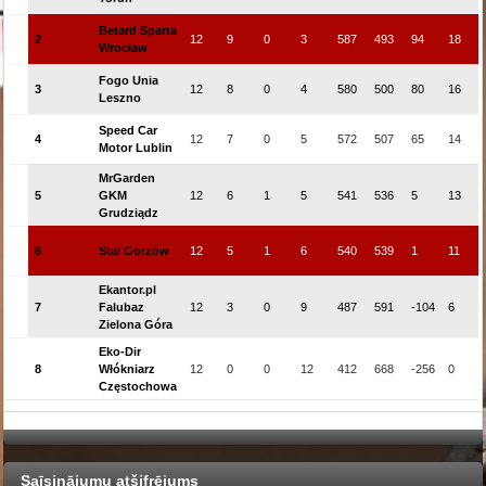
Betard Sparta
2
12
9
0
3
587
493
94
18
Wrocław
Fogo Unia
3
12
8
0
4
580
500
80
16
Leszno
Speed Car
4
12
7
0
5
572
507
65
14
Motor Lublin
MrGarden
5
GKM
12
6
1
5
541
536
5
13
Grudziądz
6
Stal Gorzów
12
5
1
6
540
539
1
11
Ekantor.pl
7
Falubaz
12
3
0
9
487
591
-104
6
Zielona Góra
Eko-Dir
8
Włókniarz
12
0
0
12
412
668
-256
0
Częstochowa
Saīsinājumu atšifrējums