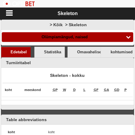
Skeleton
> Kõik > Skeleton
Olümpiamängud, naised
Edetabel
Statistika
Omavahelised mängud
kohtumised
Turniiritabel
Skeleton -
kokku
koht
meeskond
GP
W
D
L
GF
GA
GD
P
Table abbreviations
koht
koht