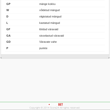
GP
mänge kokku
W
võidetud mängud
D
viigistatud mängud
L
kaotatud mängud
GF
löödud väravaid
GA
sisselastud väravaid
GD
Väravate vahe
P
punkte
Copyright © 2014 Score24 All rights reserved.