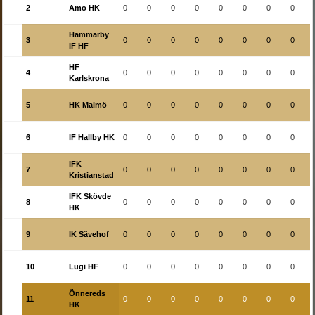
2
Amo HK
0
0
0
0
0
0
0
0
Hammarby
3
0
0
0
0
0
0
0
0
IF HF
HF
4
0
0
0
0
0
0
0
0
Karlskrona
5
HK Malmö
0
0
0
0
0
0
0
0
6
IF Hallby HK
0
0
0
0
0
0
0
0
IFK
7
0
0
0
0
0
0
0
0
Kristianstad
IFK Skövde
8
0
0
0
0
0
0
0
0
HK
9
IK Sävehof
0
0
0
0
0
0
0
0
10
Lugi HF
0
0
0
0
0
0
0
0
Önnereds
11
0
0
0
0
0
0
0
0
HK