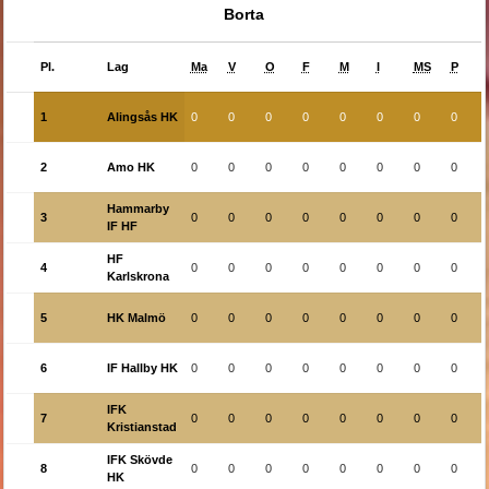
Borta
Pl.
Lag
Ma
V
O
F
M
I
MS
P
1
Alingsås HK
0
0
0
0
0
0
0
0
2
Amo HK
0
0
0
0
0
0
0
0
Hammarby
3
0
0
0
0
0
0
0
0
IF HF
HF
4
0
0
0
0
0
0
0
0
Karlskrona
5
HK Malmö
0
0
0
0
0
0
0
0
6
IF Hallby HK
0
0
0
0
0
0
0
0
IFK
7
0
0
0
0
0
0
0
0
Kristianstad
IFK Skövde
8
0
0
0
0
0
0
0
0
HK