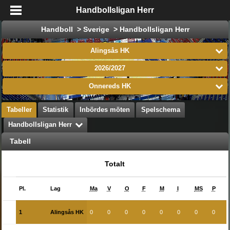
Handbollsligan Herr
Handboll > Sverige > Handbollsligan Herr
Alingsås HK
2026/2027
Önnereds HK
Tabeller
Statistik
Inbördes möten
Spelschema
Handbollsligan Herr
Tabell
Totalt
Pl.
Lag
Ma
V
O
F
M
I
MS
P
1
Alingsås HK
0
0
0
0
0
0
0
0