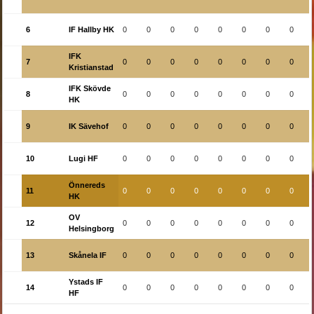
6
IF Hallby HK
0
0
0
0
0
0
0
0
IFK
7
0
0
0
0
0
0
0
0
Kristianstad
IFK Skövde
8
0
0
0
0
0
0
0
0
HK
9
IK Sävehof
0
0
0
0
0
0
0
0
10
Lugi HF
0
0
0
0
0
0
0
0
Önnereds
11
0
0
0
0
0
0
0
0
HK
OV
12
0
0
0
0
0
0
0
0
Helsingborg
13
Skånela IF
0
0
0
0
0
0
0
0
Ystads IF
14
0
0
0
0
0
0
0
0
HF