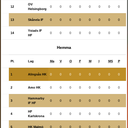
OV
12
0
0
0
0
0
0
0
0
Helsingborg
13
Skånela IF
0
0
0
0
0
0
0
0
Ystads IF
14
0
0
0
0
0
0
0
0
HF
Hemma
Pl.
Lag
Ma
V
O
F
M
I
MS
P
1
Alingsås HK
0
0
0
0
0
0
0
0
2
Amo HK
0
0
0
0
0
0
0
0
Hammarby
3
0
0
0
0
0
0
0
0
IF HF
HF
4
0
0
0
0
0
0
0
0
Karlskrona
5
HK Malmö
0
0
0
0
0
0
0
0