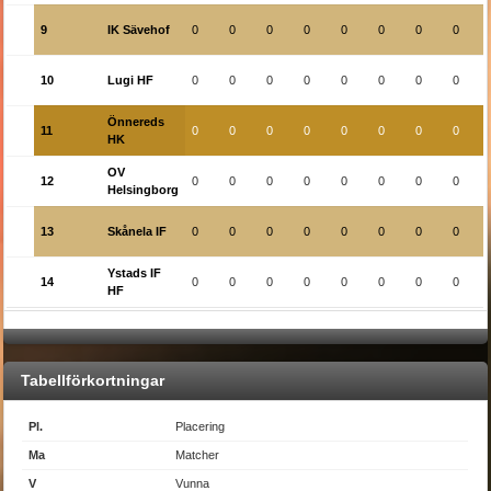
9
IK Sävehof
0
0
0
0
0
0
0
0
10
Lugi HF
0
0
0
0
0
0
0
0
Önnereds
11
0
0
0
0
0
0
0
0
HK
OV
12
0
0
0
0
0
0
0
0
Helsingborg
13
Skånela IF
0
0
0
0
0
0
0
0
Ystads IF
14
0
0
0
0
0
0
0
0
HF
Tabellförkortningar
Pl.
Placering
Ma
Matcher
V
Vunna