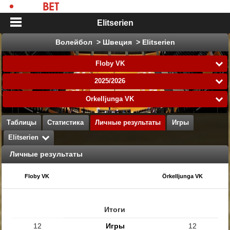
Elitserien
Волейбол > Швеция > Elitserien
Floby VK
2025/2026
Örkelljunga VK
Таблицы
Статистика
Личные результаты
Игры
Elitserien
Личные результаты
Floby VK
Örkelljunga VK
Итоги
12
Игры
12