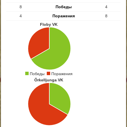
8
Победы
4
4
Поражения
8
Floby VK
Победы
Поражения
Örkelljunga VK