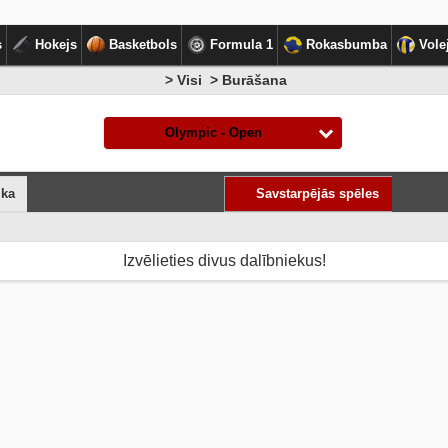
s
Hokejs
Basketbols
Formula 1
Rokasbumba
Vole
> Visi > Burāšana
Olympic - Open
ika
Savstarpējās spēles
Izvēlieties divus dalībniekus!