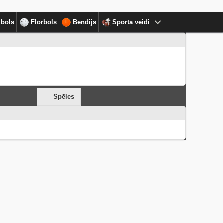
jbols
Florbols
Bendijs
Sporta veidi
Spēles