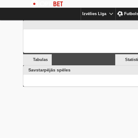
Izvēlies Līga
Futbol
Tabulas
Statist
Savstarpējās spēles