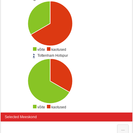
võite
kaotused
Tottenham Hotspur
võite
kaotused
Selected Meeskond
....