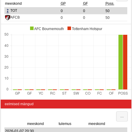
meeskond
GP
GF
Poss.
TOT
0
0
50
AFCB
0
0
50
AFC Bournemouth
Tottenham Hotspur
eelmised mängud
....
meeskond
tulemus
meeskond
2026-01-07 20:30