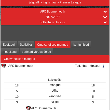
jalgpall > Inglismaa > Premier League
AFC Bournemouth
2026/2027
Tottenham Hotspur
Edetabel
Statistika
Omavahelised mängud
kohtumised
meeskond
parimad väravalööjad
Omavahelised mängud
AFC Bournemouth
Tottenham Hotspur
kokkuvõte
mängud
18
18
võite
5
10
kaotused
10
5
viigid
3
3
AFC Bournemouth