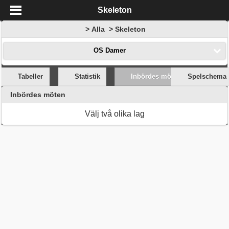
Skeleton
> Alla > Skeleton
OS Damer
Tabeller
Statistik
Inbördes möten
Spelschema
Inbördes möten
Välj två olika lag