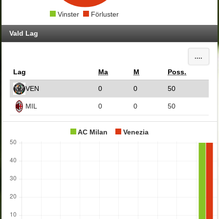
Vinster
Förluster
Vald Lag
....
Lag
Ma
M
Poss.
VEN
0
0
50
MIL
0
0
50
AC Milan
Venezia