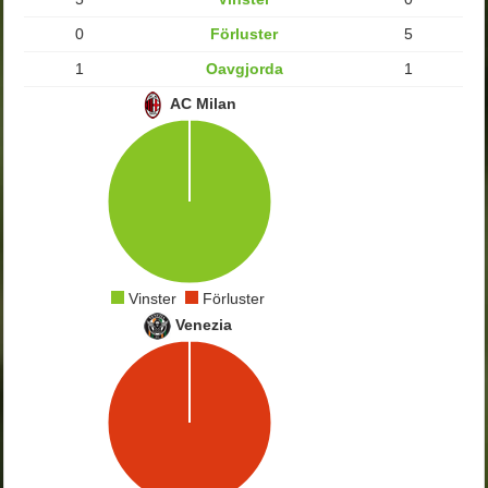
0
Förluster
5
1
Oavgjorda
1
AC Milan
Vinster
Förluster
Venezia