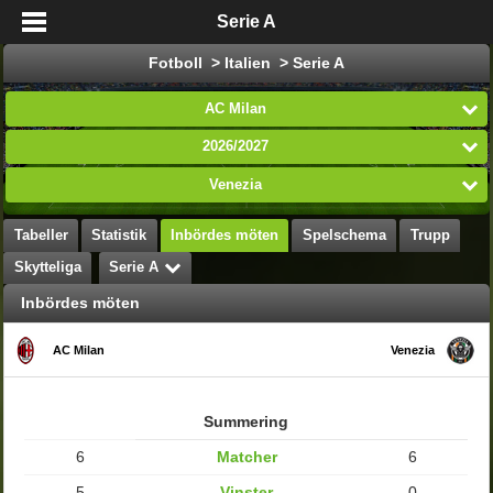
Serie A
Fotboll > Italien > Serie A
AC Milan
2026/2027
Venezia
Tabeller
Statistik
Inbördes möten
Spelschema
Trupp
Skytteliga
Serie A
Inbördes möten
AC Milan
Venezia
Summering
6
Matcher
6
5
Vinster
0